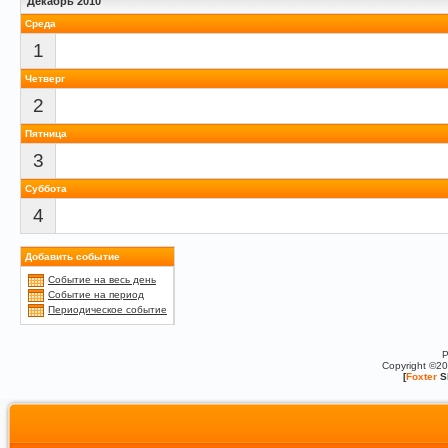
Декабрь 2010
Среда
1
Четверг
2
Пятница
3
Суббота
4
Добавить событие
Событие на весь день
Событие на период
Периодическое событие
P
Copyright ©2
[
Foxter
S