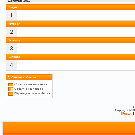
Декабрь 2010
Среда
1
Четверг
2
Пятница
3
Суббота
4
Добавить событие
Событие на весь день
Событие на период
Периодическое событие
P
Copyright ©2
[
Foxter
S