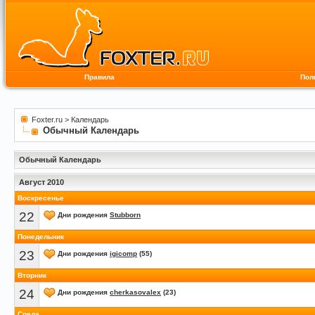
Правила
Пол
Foxter.ru
>
Календарь
Обычный Календарь
Обычный Календарь
Август 2010
Воскресенье
22
Дни рождения
Stubborn
Понедельник
23
Дни рождения
igicomp
(55)
Вторник
24
Дни рождения
сherkasovalex
(23)
Среда