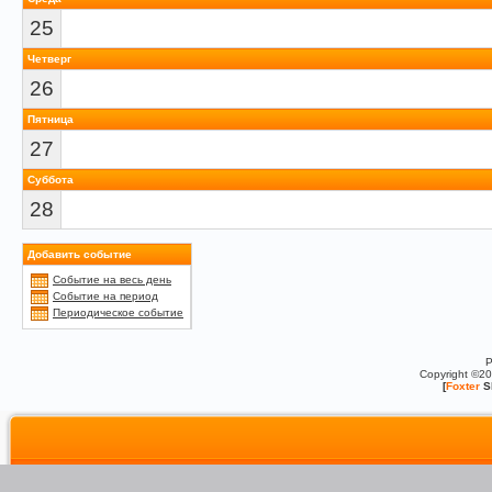
25
Четверг
26
Пятница
27
Суббота
28
Добавить событие
Событие на весь день
Событие на период
Периодическое событие
P
Copyright ©2
[
Foxter
S