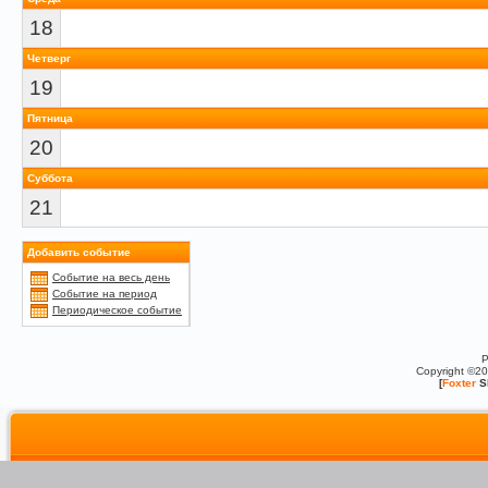
18
Четверг
19
Пятница
20
Суббота
21
Добавить событие
Событие на весь день
Событие на период
Периодическое событие
P
Copyright ©2
[
Foxter
S