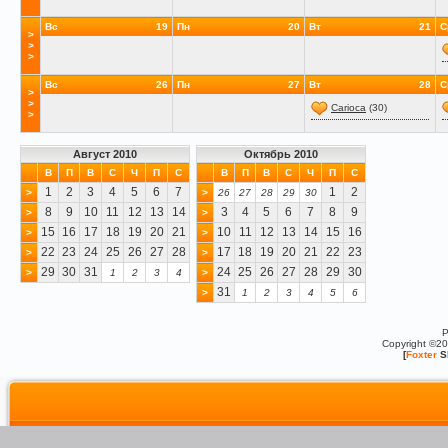
Вс
19
Пн
20
Вт
21
С
>
>
>
Вс
26
Пн
27
Вт
28
С
>
>
Carioca
(30)
>
Август 2010
Октябрь 2010
В
П
В
С
Ч
П
С
В
П
В
С
Ч
П
С
1
2
3
4
5
6
7
1
2
>
>
26
27
28
29
30
8
9
10
11
12
13
14
3
4
5
6
7
8
9
>
>
15
16
17
18
19
20
21
10
11
12
13
14
15
16
>
>
22
23
24
25
26
27
28
17
18
19
20
21
22
23
>
>
29
30
31
24
25
26
27
28
29
30
>
1
2
3
4
>
31
>
1
2
3
4
5
6
P
Copyright ©2
[
Foxter
S