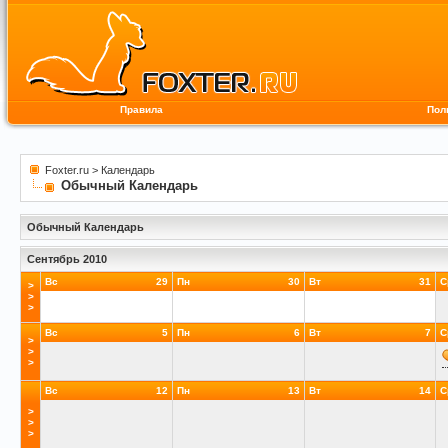
Правила
Пол
Foxter.ru
>
Календарь
Обычный Календарь
Обычный Календарь
Сентябрь 2010
Вс
29
Пн
30
Вт
31
С
>
>
>
Вс
5
Пн
6
Вт
7
С
>
>
>
Вс
12
Пн
13
Вт
14
С
>
>
>