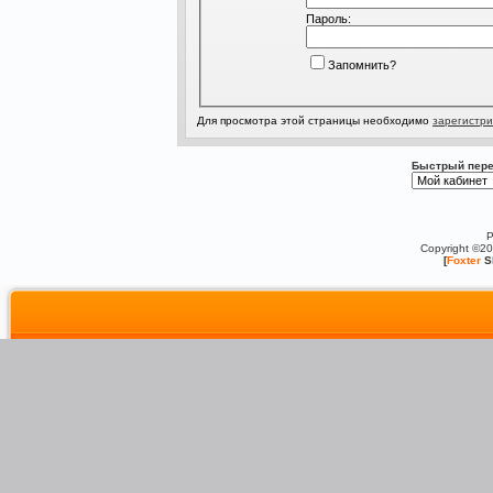
Пароль:
Запомнить?
Для просмотра этой страницы необходимо
зарегистри
Быстрый пере
P
Copyright ©2
[
Foxter
S