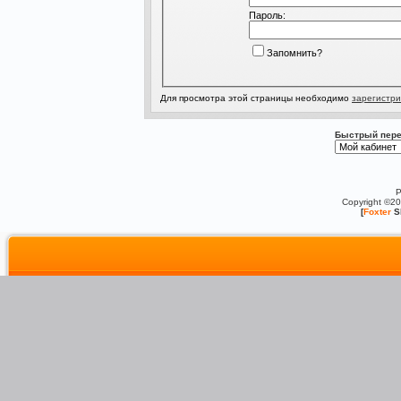
Пароль:
Запомнить?
Для просмотра этой страницы необходимо
зарегистри
Быстрый пере
P
Copyright ©2
[
Foxter
S