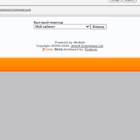
зарегистрироваться
.
Быстрый переход
Powered by vBulletin
Copyright ©2000-2026,
Jelsoft Enterprises Ltd
.
[
Foxter
Skin]
developed by:
Foxter.ru