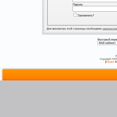
Пароль:
Запомнить?
Для просмотра этой страницы необходимо
зарегистри
Быстрый пере
P
Copyright ©2
[
Foxter
S