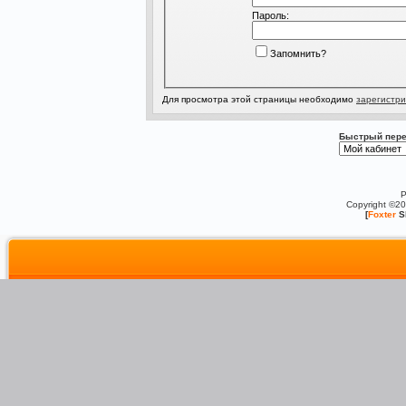
Пароль:
Запомнить?
Для просмотра этой страницы необходимо
зарегистри
Быстрый пере
P
Copyright ©2
[
Foxter
S