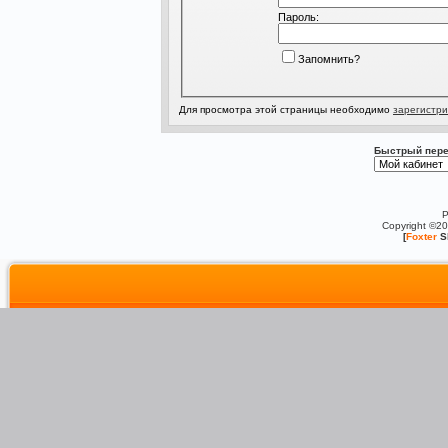
Пароль:
Запомнить?
Для просмотра этой страницы необходимо
зарегистри
Быстрый пере
P
Copyright ©2
[
Foxter
S