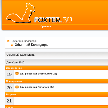
Правила
Foxter.ru
>
Календарь
Обычный Календарь
Обычный Календарь
Декабрь 2010
Воскресенье
19
Дни рождения
Boomburum
(23)
Понедельник
20
Дни рождения
Kurjahalb
(30)
Вторник
21
Среда