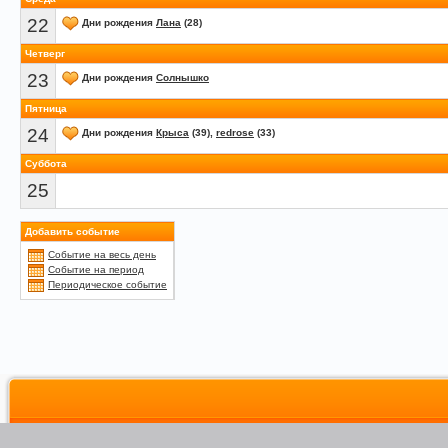
22
Дни рождения
Лана
(28)
Четверг
23
Дни рождения
Солнышко
Пятница
24
Дни рождения
Крыса
(39),
redrose
(33)
Суббота
25
Добавить событие
Событие на весь день
Событие на период
Периодическое событие