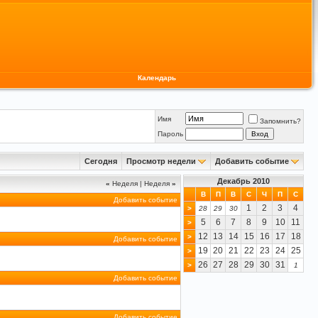
Календарь
Имя
Запомнить?
Пароль
Сегодня
Просмотр недели
Добавить событие
Декабрь 2010
«
Неделя
|
Неделя
»
В
П
В
С
Ч
П
С
Добавить событие
1
2
3
4
>
28
29
30
5
6
7
8
9
10
11
>
12
13
14
15
16
17
18
>
Добавить событие
19
20
21
22
23
24
25
>
26
27
28
29
30
31
>
1
Добавить событие
Добавить событие