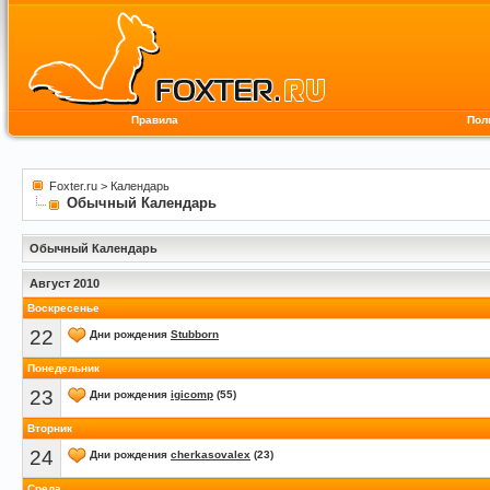
Правила
Пол
Foxter.ru
>
Календарь
Обычный Календарь
Обычный Календарь
Август 2010
Воскресенье
22
Дни рождения
Stubborn
Понедельник
23
Дни рождения
igicomp
(55)
Вторник
24
Дни рождения
сherkasovalex
(23)
Среда