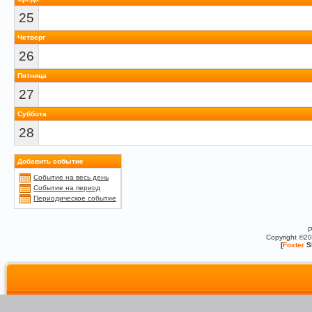
25
Четверг
26
Пятница
27
Суббота
28
Добавить событие
Событие на весь день
Событие на период
Периодическое событие
P
Copyright ©2
[
Foxter
S