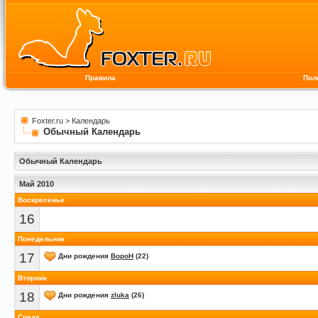
Правила
Пол
Foxter.ru
>
Календарь
Обычный Календарь
Обычный Календарь
Май 2010
Воскресенье
16
Понедельник
17
Дни рождения
BopoH
(22)
Вторник
18
Дни рождения
zluka
(26)
Среда