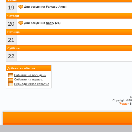
19
Дни рождения
Fantasy Angel
Четверг
20
Дни рождения
Nasty
(24)
Пятница
21
Суббота
22
Добавить событие
Событие на весь день
Событие на период
Периодическое событие
P
Copyright ©2
[
Foxter
S