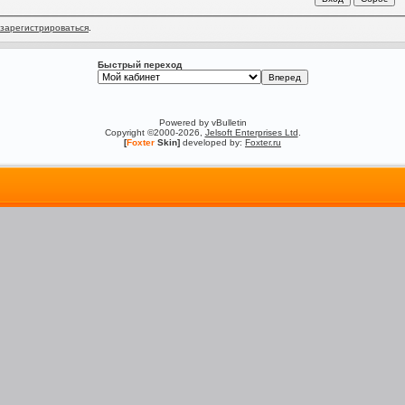
зарегистрироваться
.
Быстрый переход
Powered by vBulletin
Copyright ©2000-2026,
Jelsoft Enterprises Ltd
.
[
Foxter
Skin]
developed by:
Foxter.ru